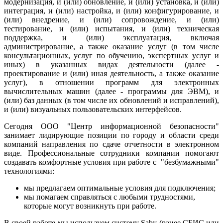
модернизация, и (или) обновление, и (или) установка, и (или)
интеграция, и (или) настройка, и (или) конфигурирование, и
(или) внедрение, и (или) сопровождение, и (или)
тестирование, и (или) испытания, и (или) техническая
поддержка, и (или) эксплуатация, включая
администрирование, а также оказание услуг (в том числе
консультационных, услуг по обучению, экспертных услуг и
иных) в указанных видах деятельности (далее -
проектирование и (или) иная деятельность, а также оказание
услуг), в отношении программ для электронных
вычислительных машин (далее - программы для ЭВМ), и
(или) баз данных (в том числе их обновлений и исправлений),
и (или) визуальных пользовательских интерфейсов.
Сегодня ООО "Центр информационной безопасности"
занимает лидирующие позиции по городу и области среди
компаний направления по сдаче отчетности в электронном
виде. Профессиональные сотрудники компании помогают
создавать комфортные условия при работе с "безбумажными"
технологиями:
мы предлагаем оптимальные условия для подключения;
мы помагаем справляться с любыми трудностями,
которые могут возникнуть при работе.
В своей работе мы используем систему Saby (ранее СБИС или