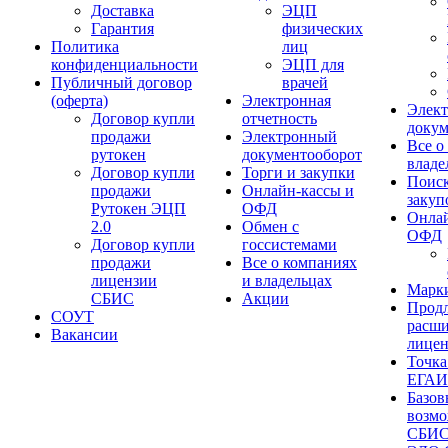
Доставка
ЭЦП
Гарантия
физических
Политика
лиц
конфиденциальности
ЭЦП для
Публичный договор
врачей
(оферта)
Электронная
Элек
Договор купли
отчетность
докум
продажи
Электронный
Все о
рутокен
документооборот
владе
Договор купли
Торги и закупки
Поиск
продажи
Онлайн-кассы и
закуп
Рутокен ЭЦП
ОФД
Онлай
2.0
Обмен с
ОФД
Договор купли
госсистемами
продажи
Все о компаниях
лицензии
и владельцах
Марк
СБИС
Акции
Продл
СОУТ
расш
Вакансии
лице
Точка
ЕГА
Базов
возм
СБИ