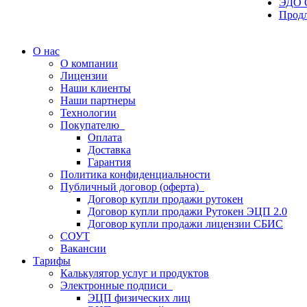
ЭДО 
Прод
О нас
О компании
Лицензии
Наши клиенты
Наши партнеры
Технологии
Покупателю
Оплата
Доставка
Гарантия
Политика конфиденциальности
Публичный договор (оферта)
Договор купли продажи рутокен
Договор купли продажи Рутокен ЭЦП 2.0
Договор купли продажи лицензии СБИС
СОУТ
Вакансии
Тарифы
Калькулятор услуг и продуктов
Электронные подписи
ЭЦП физических лиц