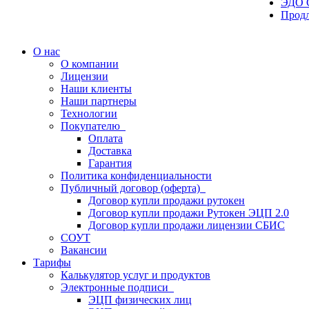
ЭДО 
Прод
О нас
О компании
Лицензии
Наши клиенты
Наши партнеры
Технологии
Покупателю
Оплата
Доставка
Гарантия
Политика конфиденциальности
Публичный договор (оферта)
Договор купли продажи рутокен
Договор купли продажи Рутокен ЭЦП 2.0
Договор купли продажи лицензии СБИС
СОУТ
Вакансии
Тарифы
Калькулятор услуг и продуктов
Электронные подписи
ЭЦП физических лиц