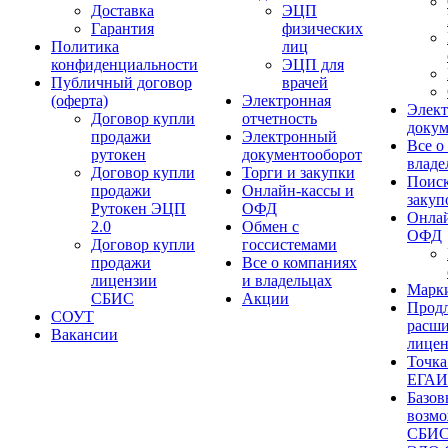
Доставка
ЭЦП
Гарантия
физических
Политика
лиц
конфиденциальности
ЭЦП для
Публичный договор
врачей
(оферта)
Электронная
Элек
Договор купли
отчетность
докум
продажи
Электронный
Все о
рутокен
документооборот
владе
Договор купли
Торги и закупки
Поиск
продажи
Онлайн-кассы и
закуп
Рутокен ЭЦП
ОФД
Онлай
2.0
Обмен с
ОФД
Договор купли
госсистемами
продажи
Все о компаниях
лицензии
и владельцах
Марк
СБИС
Акции
Продл
СОУТ
расш
Вакансии
лице
Точка
ЕГА
Базов
возм
СБИ