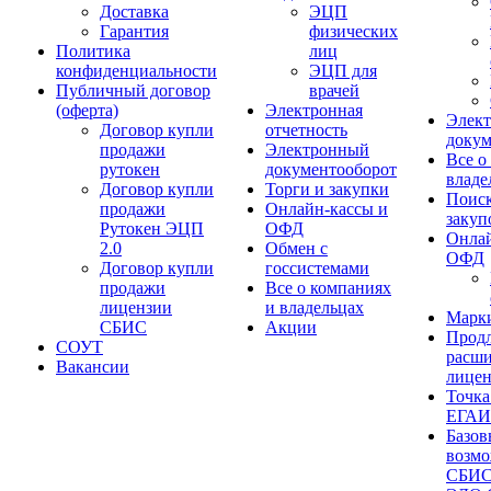
Доставка
ЭЦП
Гарантия
физических
Политика
лиц
конфиденциальности
ЭЦП для
Публичный договор
врачей
(оферта)
Электронная
Элек
Договор купли
отчетность
докум
продажи
Электронный
Все о
рутокен
документооборот
владе
Договор купли
Торги и закупки
Поиск
продажи
Онлайн-кассы и
закуп
Рутокен ЭЦП
ОФД
Онлай
2.0
Обмен с
ОФД
Договор купли
госсистемами
продажи
Все о компаниях
лицензии
и владельцах
Марк
СБИС
Акции
Продл
СОУТ
расш
Вакансии
лице
Точка
ЕГА
Базов
возм
СБИ