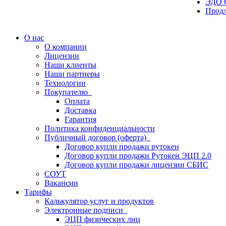
ЭДО 
Прод
О нас
О компании
Лицензии
Наши клиенты
Наши партнеры
Технологии
Покупателю
Оплата
Доставка
Гарантия
Политика конфиденциальности
Публичный договор (оферта)
Договор купли продажи рутокен
Договор купли продажи Рутокен ЭЦП 2.0
Договор купли продажи лицензии СБИС
СОУТ
Вакансии
Тарифы
Калькулятор услуг и продуктов
Электронные подписи
ЭЦП физических лиц