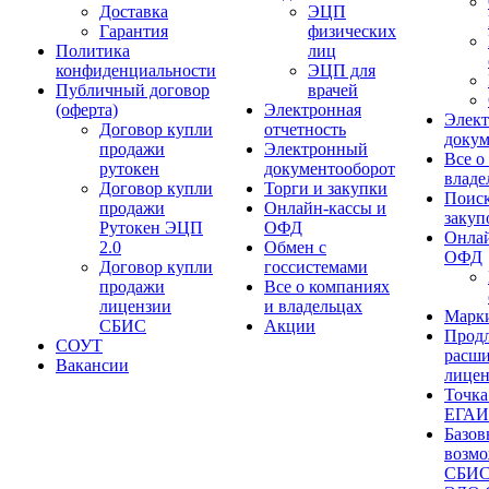
Доставка
ЭЦП
Гарантия
физических
Политика
лиц
конфиденциальности
ЭЦП для
Публичный договор
врачей
(оферта)
Электронная
Элек
Договор купли
отчетность
докум
продажи
Электронный
Все о
рутокен
документооборот
владе
Договор купли
Торги и закупки
Поиск
продажи
Онлайн-кассы и
закуп
Рутокен ЭЦП
ОФД
Онлай
2.0
Обмен с
ОФД
Договор купли
госсистемами
продажи
Все о компаниях
лицензии
и владельцах
Марк
СБИС
Акции
Продл
СОУТ
расш
Вакансии
лице
Точка
ЕГА
Базов
возм
СБИ