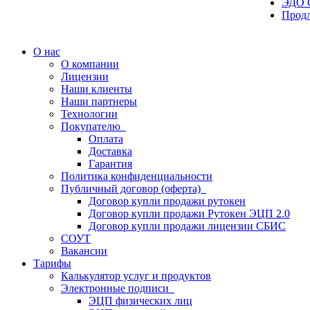
ЭДО 
Прод
О нас
О компании
Лицензии
Наши клиенты
Наши партнеры
Технологии
Покупателю
Оплата
Доставка
Гарантия
Политика конфиденциальности
Публичный договор (оферта)
Договор купли продажи рутокен
Договор купли продажи Рутокен ЭЦП 2.0
Договор купли продажи лицензии СБИС
СОУТ
Вакансии
Тарифы
Калькулятор услуг и продуктов
Электронные подписи
ЭЦП физических лиц