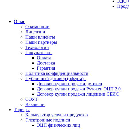
ЭДО 
Прод
О нас
О компании
Лицензии
Наши клиенты
Наши партнеры
Технологии
Покупателю
Оплата
Доставка
Гарантия
Политика конфиденциальности
Публичный договор (оферта)
Договор купли продажи рутокен
Договор купли продажи Рутокен ЭЦП 2.0
Договор купли продажи лицензии СБИС
СОУТ
Вакансии
Тарифы
Калькулятор услуг и продуктов
Электронные подписи
ЭЦП физических лиц