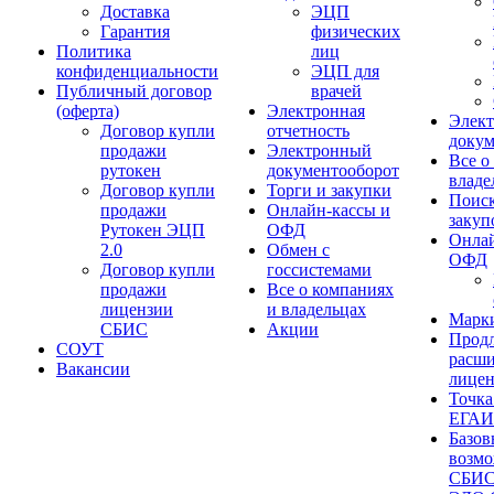
Доставка
ЭЦП
Гарантия
физических
Политика
лиц
конфиденциальности
ЭЦП для
Публичный договор
врачей
(оферта)
Электронная
Элек
Договор купли
отчетность
докум
продажи
Электронный
Все о
рутокен
документооборот
владе
Договор купли
Торги и закупки
Поиск
продажи
Онлайн-кассы и
закуп
Рутокен ЭЦП
ОФД
Онлай
2.0
Обмен с
ОФД
Договор купли
госсистемами
продажи
Все о компаниях
лицензии
и владельцах
Марк
СБИС
Акции
Продл
СОУТ
расш
Вакансии
лице
Точка
ЕГА
Базов
возм
СБИ